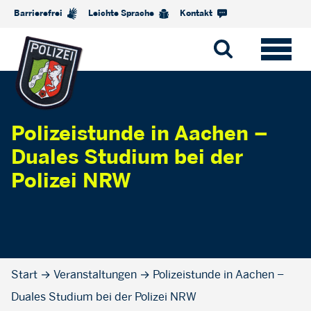
Barrierefrei
Leichte Sprache
Kontakt
Polizeistunde in Aachen –
Duales Studium bei der
Polizei NRW
Start
→
Veranstaltungen
→
Polizeistunde in Aachen –
Duales Studium bei der Polizei NRW