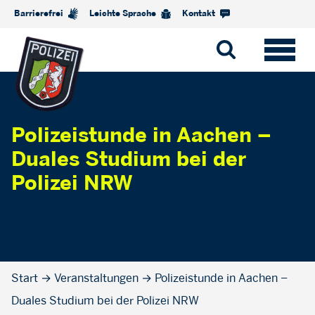
Barrierefrei
Leichte Sprache
Kontakt
Polizeistunde in Aachen –
Duales Studium bei der
Polizei NRW
Start
→
Veranstaltungen
→
Polizeistunde in Aachen –
Duales Studium bei der Polizei NRW