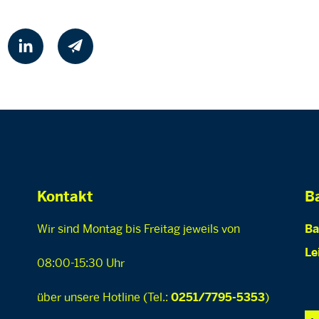
Kontakt
Ba
Wir sind Montag bis Freitag jeweils von
Ba
Le
08:00-15:30 Uhr
über unsere Hotline (Tel.:
)
0251/7795-5353