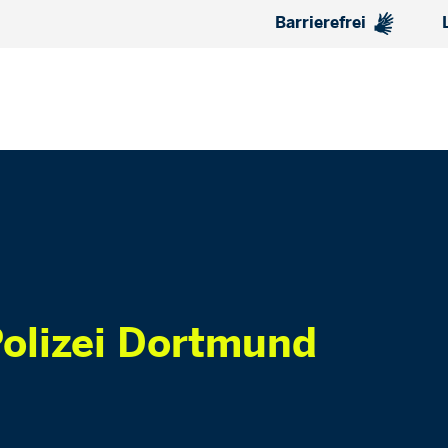
Barrierefrei
olizei Dortmund