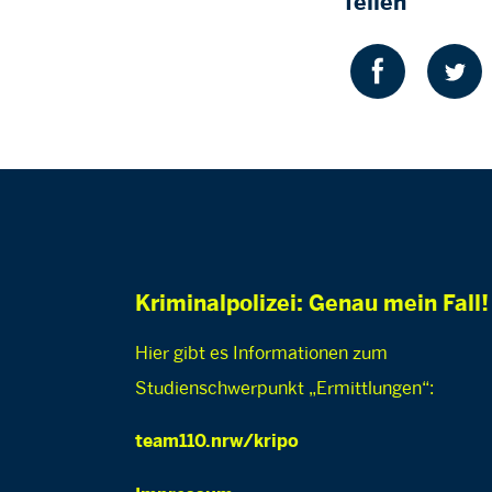
Teilen
Kriminalpolizei: Genau mein Fall!
Hier gibt es Informationen zum
Studienschwerpunkt „Ermittlungen“:
team110.nrw/kripo