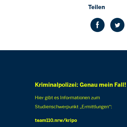
Teilen
Kriminalpolizei: Genau mein Fall!
Hier gibt es Informationen zum
Studienschwerpunkt „Ermittlungen“:
team110.nrw/kripo