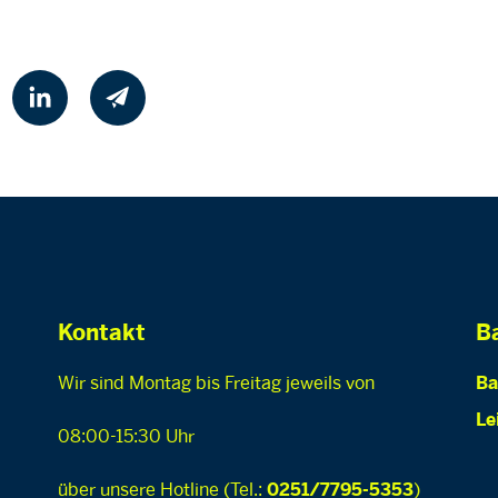
Kontakt
Ba
Wir sind Montag bis Freitag jeweils von
Ba
Le
08:00-15:30 Uhr
über unsere Hotline (Tel.:
)
0251/7795-5353