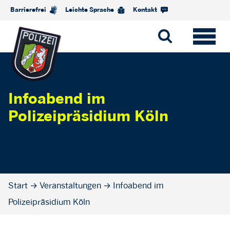
Barrierefrei
Leichte Sprache
Kontakt
Infoabend im
Polizeipräsidium Köln
Start
→
Veranstaltungen
→
Infoabend im
Polizeipräsidium Köln