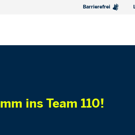
Barrierefrei
omm ins Team 110!