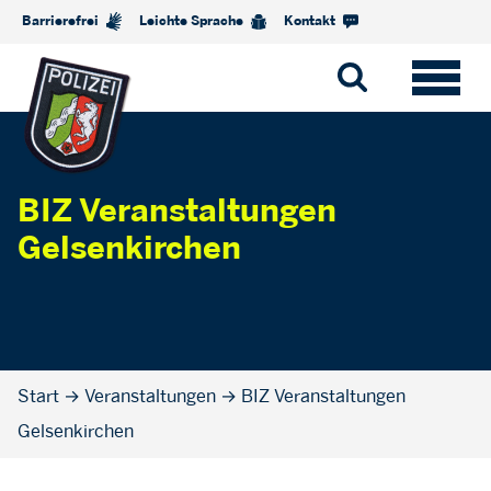
Barrierefrei
Leichte Sprache
Kontakt
BIZ Veranstaltungen
Gelsenkirchen
Start
→
Veranstaltungen
→
BIZ Veranstaltungen
Gelsenkirchen