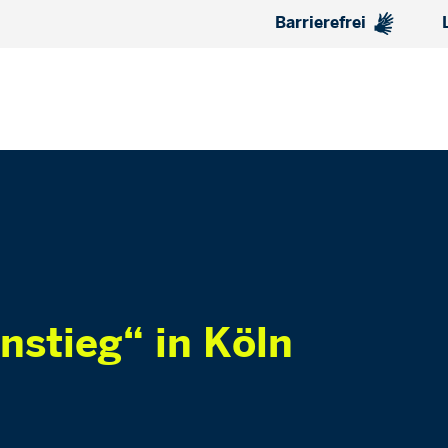
Barrierefrei
nstieg“ in Köln