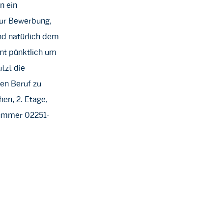
n ein
 zur Bewerbung,
nd natürlich dem
nnt pünktlich um
tzt die
gen Beruf zu
en, 2. Etage,
nnummer 02251-