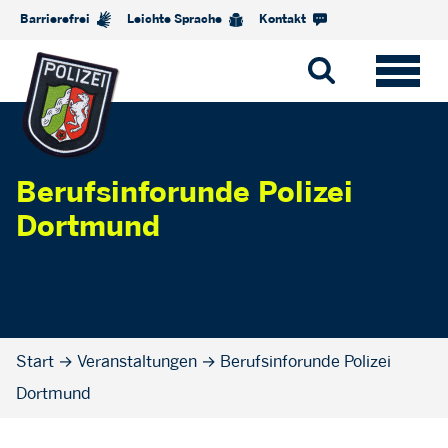
Barrierefrei
Leichte Sprache
Kontakt
Berufsinforunde Polizei
Dortmund
Start
→
Veranstaltungen
→
Berufsinforunde Polizei
Dortmund