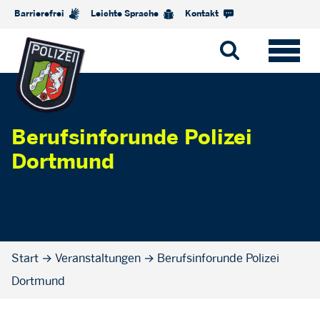
Barrierefrei
Leichte Sprache
Kontakt
Berufsinforunde Polizei
Dortmund
Start
→
Veranstaltungen
→
Berufsinforunde Polizei
Dortmund