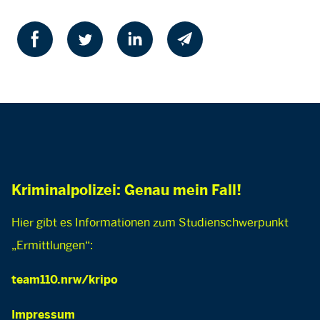
Kriminalpolizei: Genau mein Fall!
Hier gibt es Informationen zum Studienschwerpunkt
„Ermittlungen“:
team110.nrw/kripo
Impressum