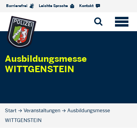
Barrierefrei
Leichte Sprache
Kontakt
Ausbildungsmesse
WITTGENSTEIN
Start
→
Veranstaltungen
→
Ausbildungsmesse
WITTGENSTEIN