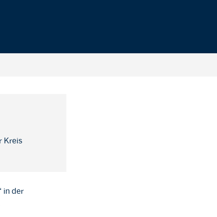
 Kreis
 in der
r